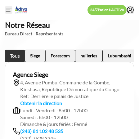
24/7
Parlez à ACTIVA
Open mobile side menu
Notre Réseau
Bureau Direct - Représentants
Tous
Siege
Forescom
huileries
Lubumbashi
Agence Siege
4, Avenue Pumbu, Commune de la Gombe,
Kinshasa, République Démocratique du Congo
Réf : Derrière le palais de Justice
Obtenir la direction
Lundi - Vendredi : 8h00 - 17h00
Samedi : 8h00 - 12h00
Dimanche & jours fériés : Fermé
(243) 81 102 48 535
(232) 7628 3345