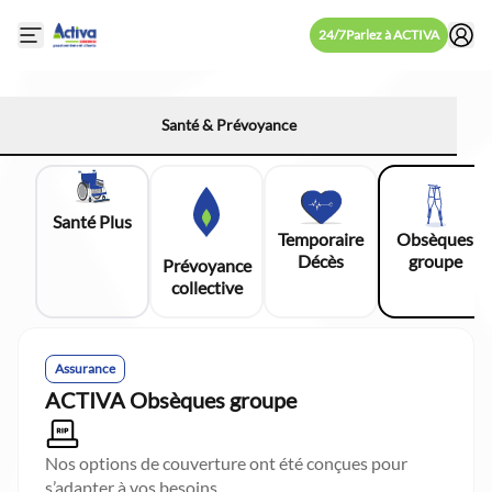
24/7
Parlez à ACTIVA
Open mobile side menu
Santé & Prévoyance
Santé Plus
Temporaire
Obsèques
Décès
groupe
Prévoyance
collective
Assurance
ACTIVA Obsèques groupe
Nos options de couverture ont été conçues pour
s’adapter à vos besoins.